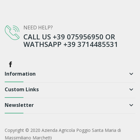
NEED HELP?
CALL US +39 075956950 OR
WATHSAPP +39 3714485531
Information
keyboard_arrow_down
Custom Links
keyboard_arrow_down
Newsletter
keyboard_arrow_down
Copyright © 2020 Azienda Agricola Poggio Santa Maria di
Massimiliano Marchetti