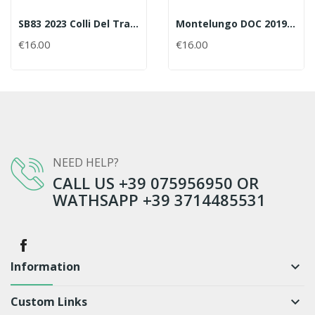
SB83 2023 Colli Del Trasimeno Rosato DOC BIO
Montelungo DOC 2019 -Colli Del Trasimeno 0,75cl
€16.00
€16.00
NEED HELP?
CALL US +39 075956950 OR
WATHSAPP +39 3714485531
Information
keyboard_arrow_down
Custom Links
keyboard_arrow_down